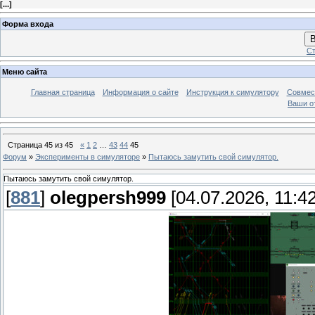
[
...
]
Форма входа
В
Ст
Меню сайта
Главная страница
Информация о сайте
Инструкция к симулятору
Совмес
Ваши о
Страница
45
из
45
«
1
2
…
43
44
45
Форум
»
Эксперименты в симуляторе
»
Пытаюсь замутить свой симулятор.
Пытаюсь замутить свой симулятор.
[
881
]
olegpersh999
[04.07.2026, 11:42