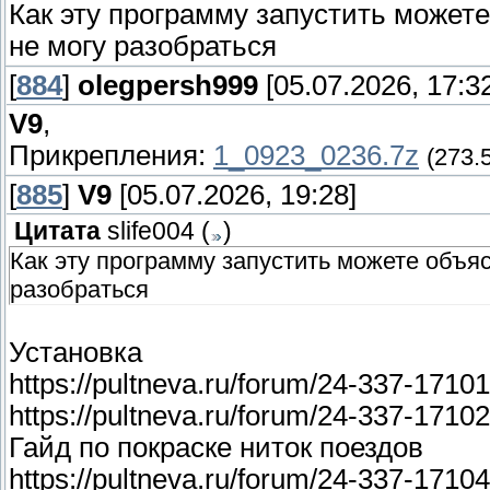
Как эту программу запустить можете
не могу разобраться
[
884
]
olegpersh999
[05.07.2026, 17:3
V9
,
Прикрепления:
1_0923_0236.7z
(273.
[
885
]
V9
[05.07.2026, 19:28]
Цитата
slife004
(
)
Как эту программу запустить можете объяс
разобраться
Установка
https://pultneva.ru/forum/24-337-171
https://pultneva.ru/forum/24-337-171
Гайд по покраске ниток поездов
https://pultneva.ru/forum/24-337-171