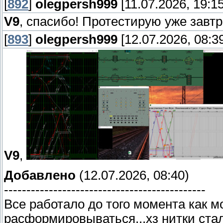
[
892
]
olegpersh999
[11.07.2026, 19:15
V9
, cпасибо! Протестирую уже завт
[
893
]
olegpersh999
[12.07.2026, 08:3
V9
,
Добавлено
(12.07.2026, 08:40)
---------------------------------------------
Все работало до того момента как 
расформировываться...хз нитки ста