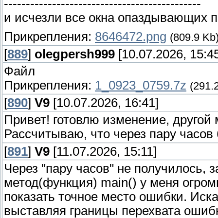
---------------------------------------------
и исчезли все окна опаздывающих п
Прикрепления:
8646472.png
(809.9 Kb
[
889
]
olegpersh999
[10.07.2026, 15:4
Файл
Прикрепления:
1_0923_0759.7z
(291.
[
890
]
V9
[10.07.2026, 16:41]
Привет! готовлю изменение, другой
Рассчитываю, что через пару часов 
[
891
]
V9
[11.07.2026, 15:11]
Через "пару часов" не получилось, з
метод(функция) main() у меня огром
показать точное место ошибки. Иск
выставляя границы перехвата ошибк