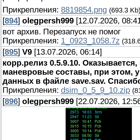
Прикрепления:
8819854.png
(693.3 Kb
[
894
]
olegpersh999
[12.07.2026, 08:4
вот архив. Перезапуск не помог
Прикрепления:
1_0923_1058.7z
(318.
[
895
]
V9
[13.07.2026, 06:14]
корр.релиз 0.5.9.10. Оказывается
маневровые составы, при этом, у
данных в файле save.sav. Спасибо
Прикрепления:
dsim_0_5_9_10.zip
(8
[
896
]
olegpersh999
[22.07.2026, 12:5