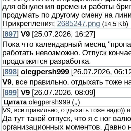
для обнуления времени работы бриг
продумать по другому смену на лин
Прикрепления:
2685247.png
(14.5 Kb)
[
897
]
V9
[25.07.2026, 16:27]
Пока что календарный месяц "пропал
работать невозможно. Отпуск кончае
продолжится разработка.
[
898
]
olegpersh999
[26.07.2026, 06:1
V9
, все правильно, отдыхать тоже на
[
899
]
V9
[26.07.2026, 08:09]
Цитата
olegpersh999
(
)
V9, все правильно, отдыхать тоже надо)) я
Да тут такой отпуск, что я с ног вал
организационных моментов. Давно 