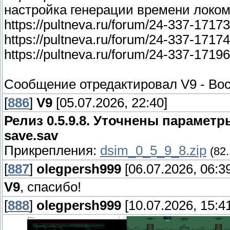
настройка генерации времени локом
https://pultneva.ru/forum/24-337-171
https://pultneva.ru/forum/24-337-171
https://pultneva.ru/forum/24-337-171
Сообщение отредактировал
V9
-
Вос
[
886
]
V9
[05.07.2026, 22:40]
Релиз 0.5.9.8. Уточнены парамет
save.sav
Прикрепления:
dsim_0_5_9_8.zip
(82
[
887
]
olegpersh999
[06.07.2026, 06:3
V9
, спасибо!
[
888
]
olegpersh999
[10.07.2026, 15:4