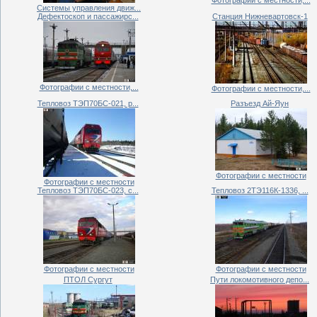
Системы управления движ...
Дефектоскоп и пассажирс...
Станция Нижневартовск-1
Фотографии с местности,...
Фотографии с местности,...
Тепловоз ТЭП70БС-021, р...
Разъезд Ай-Яун
Фотографии с местности
Фотографии с местности
Тепловоз ТЭП70БС-023, с...
Тепловоз 2ТЭ116К-1336, ...
Фотографии с местности
Фотографии с местности
ПТОЛ Сургут
Пути локомотивного депо...