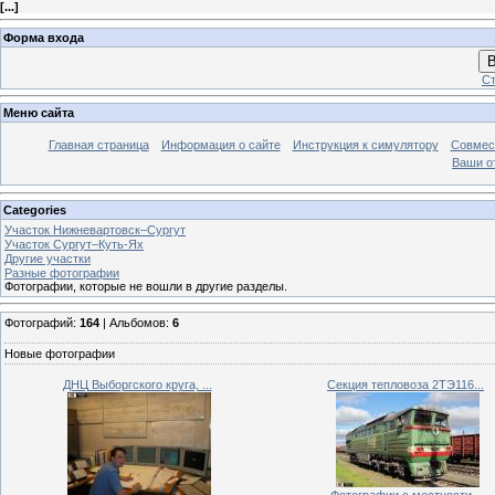
[
...
]
Форма входа
В
Ст
Меню сайта
Главная страница
Информация о сайте
Инструкция к симулятору
Совмес
Ваши о
Categories
Участок Нижневартовск–Сургут
Участок Сургут–Куть-Ях
Другие участки
Разные фотографии
Фотографии, которые не вошли в другие разделы.
Фотографий:
164
| Альбомов:
6
Новые фотографии
ДНЦ Выборгского круга, ...
Секция тепловоза 2ТЭ116...
Фотографии с местности,...