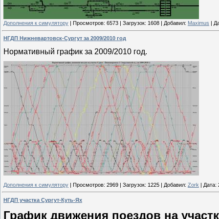
Дополнения к симулятору
|
Просмотров:
6573
|
Загрузок:
1608
|
Добавил:
Maximus
|
Да
НГДП Нижневартовск-Сургут за 2009/2010 год
Нормативный график за 2009/2010 год.
Дополнения к симулятору
|
Просмотров:
2969
|
Загрузок:
1225
|
Добавил:
Zork
|
Дата:
НГДП участка Сургут-Куть-Ях
График
движения поездов на участ