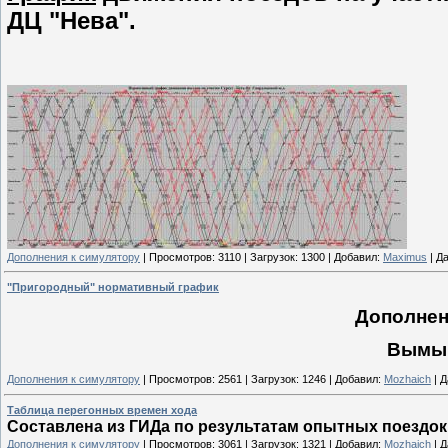
ДЦ "Нева".
Дополнения к симулятору
|
Просмотров:
3110
|
Загрузок:
1300
|
Добавил:
Maximus
|
Да
"Пригородный" нормативный график
Дополнени
Вымы
Дополнения к симулятору
|
Просмотров:
2561
|
Загрузок:
1246
|
Добавил:
Mozhaich
|
Д
Таблица перегонных времен хода
Составлена из ГИДа по результатам опытных поездок
Дополнения к симулятору
|
Просмотров:
3061
|
Загрузок:
1321
|
Добавил:
Mozhaich
|
Д