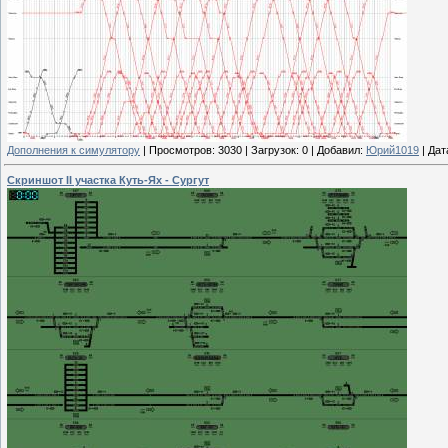
Дополнения к симулятору
|
Просмотров:
3030
|
Загрузок:
0
|
Добавил:
Юрий1019
|
Дат
Скриншот II участка Куть-Ях - Сургут