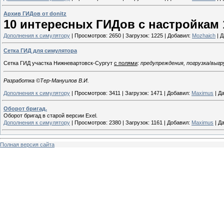
Архив ГИДов от donitz
10 интересных ГИДов с настройкам 1
Дополнения к симулятору
|
Просмотров:
2650
|
Загрузок:
1225
|
Добавил:
Mozhaich
|
Д
Сетка ГИД для симулятора
Сетка ГИД участка Нижневартовск-Сургут
с полями
:
предупреждения, погрузка/выгр
Разработка ©Тер-Мануилов В.И.
Дополнения к симулятору
|
Просмотров:
3411
|
Загрузок:
1471
|
Добавил:
Maximus
|
Да
Оборот бригад.
Оборот бригад в старой версии Exel.
Дополнения к симулятору
|
Просмотров:
2380
|
Загрузок:
1161
|
Добавил:
Maximus
|
Да
Полная версия сайта