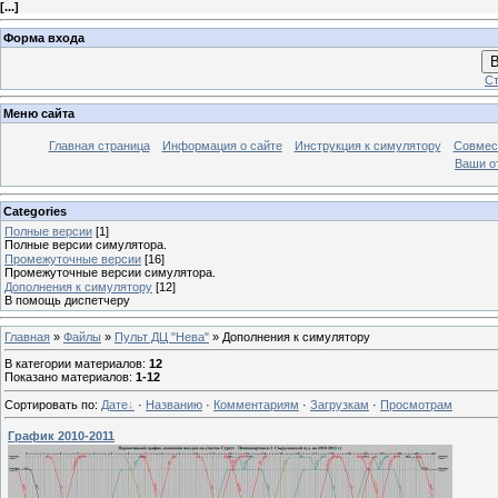
[
...
]
Форма входа
В
Ст
Меню сайта
Главная страница
Информация о сайте
Инструкция к симулятору
Совмес
Ваши о
Categories
Полные версии
[1]
Полные версии симулятора.
Промежуточные версии
[16]
Промежуточные версии симулятора.
Дополнения к симулятору
[12]
В помощь диспетчеру
Главная
»
Файлы
»
Пульт ДЦ "Нева"
» Дополнения к симулятору
В категории материалов
:
12
Показано материалов
:
1-12
Сортировать по
:
Дате
·
Названию
·
Комментариям
·
Загрузкам
·
Просмотрам
График 2010-2011