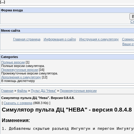
[
...
]
Форма входа
В
Ст
Меню сайта
Главная страница
Информация о сайте
Инструкция к симулятору
Совмес
Ваши о
Categories
Полные версии
[1]
Полные версии симулятора.
Промежуточные версии
[16]
Промежуточные версии симулятора.
Дополнения к симулятору
[12]
В помощь диспетчеру
Главная
»
Файлы
»
Пульт ДЦ "Нева"
»
Промежуточные версии
Симулятор пульта ДЦ "Нева". Версия 0.8.4.8.
[
Скачать с сервера
(868.3 Kb) ]
Симулятор пульта ДЦ "НЕВА" - версия 0.8.4.8
Изменения:
1. Добавлены скрытые разъезд Ингуягун и перегон Ингуягу