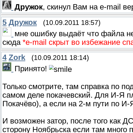
Дружок
, cкинул Вам на e-mail ве
5
Дружок
(10.09.2011 18:57)
мне ошибку выдаёт что файла не
сюда
*e-mail скрыт во избежание сп
4
Zork
(10.09.2011 18:14)
Принято!
Только смотрите, там справка по по
самом деле покачевский. Для И-Я п
Покачёво), а если на 2-м пути по И-
И возможен затор, после того как Д
сторону Ноябрьска если там много по