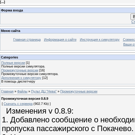
[
...
]
Форма входа
В
Ст
Меню сайта
Главная страница
Информация о сайте
Инструкция к симулятору
Совмес
Ваши о
Categories
Полные версии
[1]
Полные версии симулятора.
Промежуточные версии
[16]
Промежуточные версии симулятора.
Дополнения к симулятору
[12]
В помощь диспетчеру
Главная
»
Файлы
»
Пульт ДЦ "Нева"
»
Промежуточные версии
Промежуточная версия 0.8.9
[
Скачать с сервера
(902.7 Kb) ]
Изменения v 0.8.9:
1. Добавлено сообщение о необходи
пропуска пассажирского с Покачево.