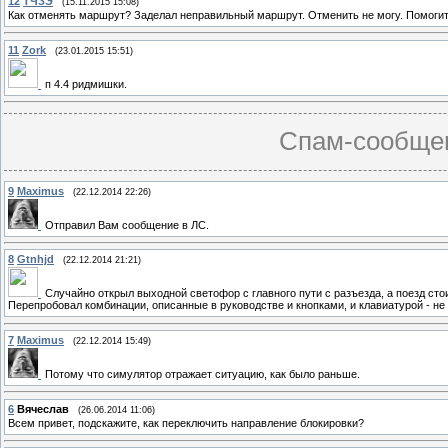
12
ТЧЗЭ
(15.11.2015 15:08)
Как отменять маршрут? Заделал неправильный маршрут. Отменить не могу. Помогит
11
Zork
(23.01.2015 15:51)
п 4.4 ридмишки.
Спам-сообщен
9
Maximus
(22.12.2014 22:26)
Отправил Вам сообщение в ЛС.
8
Gtnhjd
(22.12.2014 21:21)
Случайно открыл выходной светофор с главного пути с разъезда, а поезд стои
Перепробовал комбинации, описанные в руководстве и кнопками, и клавиатурой - не 
7
Maximus
(22.12.2014 15:49)
Потому что симулятор отражает ситуацию, как было раньше.
6
Вячеслав
(26.06.2014 11:06)
Всем привет, подскажите, как переключить направление блокировки?