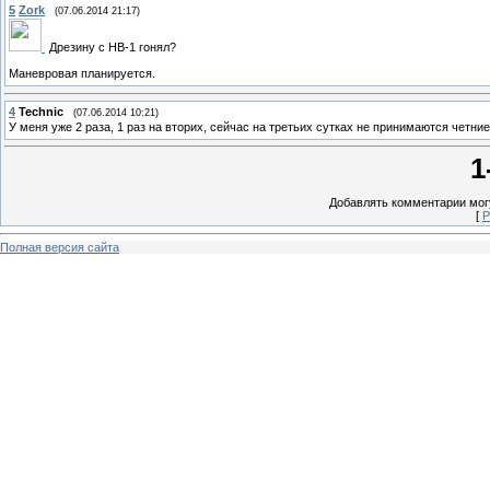
5
Zork
(07.06.2014 21:17)
Дрезину с НВ-1 гонял?
Маневровая планируется.
4
Technic
(07.06.2014 10:21)
У меня уже 2 раза, 1 раз на вторих, сейчас на третьих сутках не принимаются четние
1
Добавлять комментарии могу
[
Р
Полная версия сайта