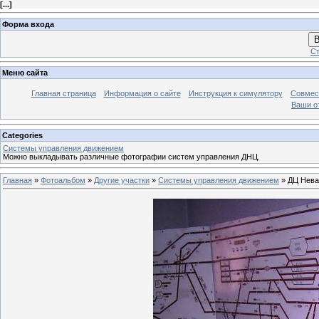
[
...
]
Форма входа
В
Ст
Меню сайта
Главная страница
Информация о сайте
Инструкция к симулятору
Совмес
Ваши о
Categories
Системы управления движением
Можно выкладывать различные фотографии систем управления ДНЦ.
Главная
»
Фотоальбом
»
Другие участки
»
Системы управления движением
» ДЦ Нева